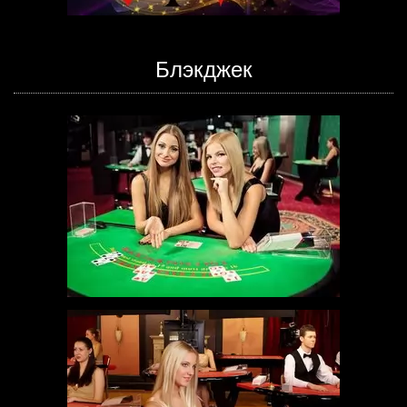
Блэкджек