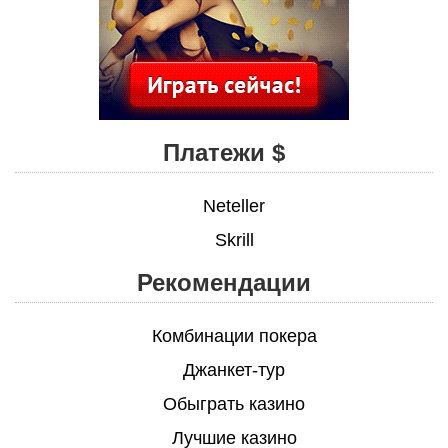
Платежи $
Neteller
Skrill
Рекомендации
Комбинации покера
Джанкет-тур
Обыграть казино
Лучшие казино