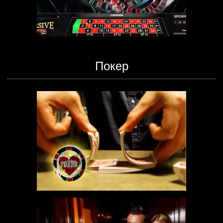
Покер