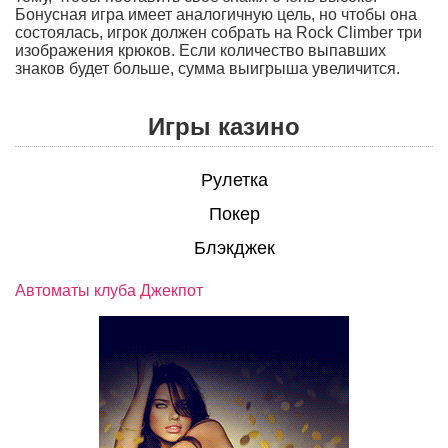
Бонусная игра имеет аналогичную цель, но чтобы она
состоялась, игрок должен собрать на Rock Climber три
изображения крюков. Если количество выпавших
знаков будет больше, сумма выигрыша увеличится.
Игры казино
Рулетка
Покер
Блэкджек
Автоматы клуба Джекпот