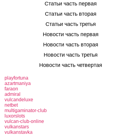
Статьи часть первая
Статьи часть вторая
Статьи часть третья
Новости часть первая
Новости часть вторая
Новости часть третья
Новости часть четвертая
playfortuna
azartmaniya
faraon
admiral
vulcandeluxe
netbet
multigaminator-club
luxorslots
vulcan-club-online
vulkanstars
vulkanstavka