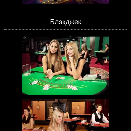
Блэкджек