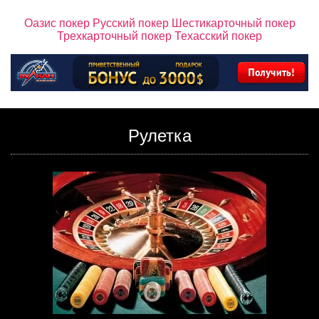
Оазис покер
Русский покер
Шестикарточный покер
Трехкарточный покер
Техасский покер
Рулетка