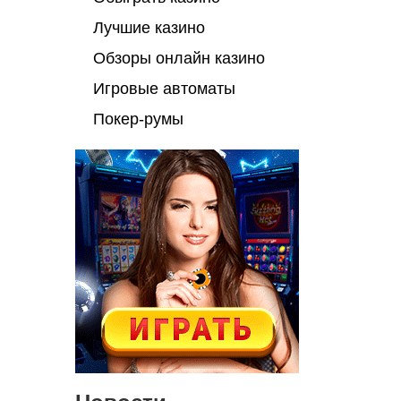
Лучшие казино
Обзоры онлайн казино
Игровые автоматы
Покер-румы