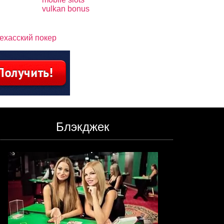
vulkan bonus
ехасский покер
Блэкджек