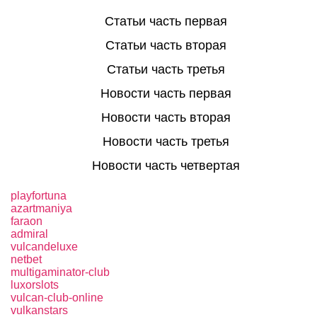
Статьи часть первая
Статьи часть вторая
Статьи часть третья
Новости часть первая
Новости часть вторая
Новости часть третья
Новости часть четвертая
playfortuna
azartmaniya
faraon
admiral
vulcandeluxe
netbet
multigaminator-club
luxorslots
vulcan-club-online
vulkanstars