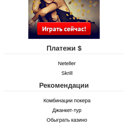
Платежи $
Neteller
Skrill
Рекомендации
Комбинации покера
Джанкет-тур
Обыграть казино