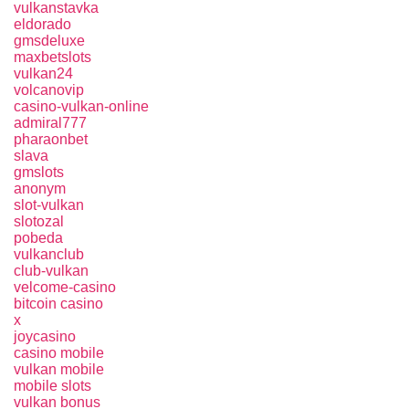
vulkanstavka
eldorado
gmsdeluxe
maxbetslots
vulkan24
volcanovip
casino-vulkan-online
admiral777
pharaonbet
slava
gmslots
anonym
slot-vulkan
slotozal
pobeda
vulkanclub
club-vulkan
velcome-casino
bitcoin casino
x
joycasino
casino mobile
vulkan mobile
mobile slots
vulkan bonus