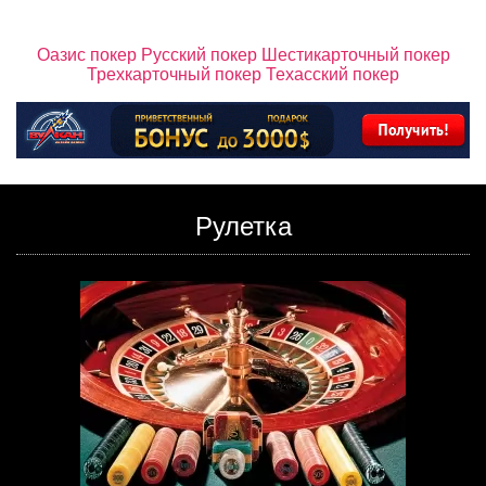
Оазис покер
Русский покер
Шестикарточный покер
Трехкарточный покер
Техасский покер
Рулетка