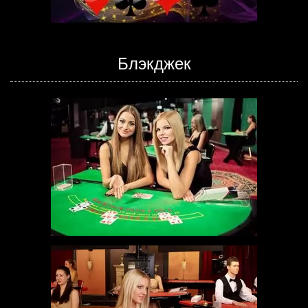
Блэкджек