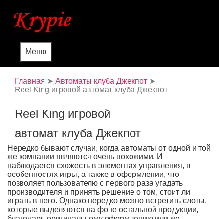
Меню
Главная
➤
Автоматы клуба Джекпот
➤
Reel King игровой автомат клуба Джекпот
Reel King игровой
автомат клуба Джекпот
Нередко бывают случаи, когда автоматы от одной и той
же компании являются очень похожими. И
наблюдается схожесть в элементах управления, в
особенностях игры, а также в оформлении, что
позволяет пользователю с первого раза угадать
производителя и принять решение о том, стоит ли
играть в него. Однако нередко можно встретить слоты,
которые выделяются на фоне остальной продукции,
благодаря оригинальному оформлению или же