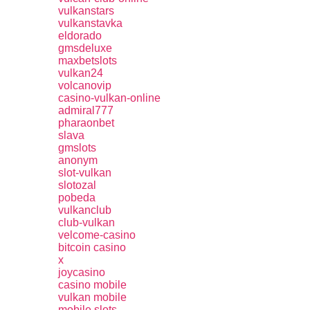
vulkanstars
vulkanstavka
eldorado
gmsdeluxe
maxbetslots
vulkan24
volcanovip
casino-vulkan-online
admiral777
pharaonbet
slava
gmslots
anonym
slot-vulkan
slotozal
pobeda
vulkanclub
club-vulkan
velcome-casino
bitcoin casino
x
joycasino
casino mobile
vulkan mobile
mobile slots