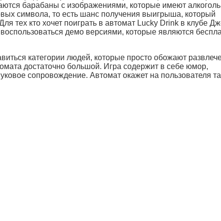
щаются барабаны с изображениями, которые имеют алкогол
ковых символа, то есть шанс получения выигрыша, который
ля тех кто хочет поиграть в автомат Lucky Drink в клубе Дж
о воспользоваться демо версиями, которые являются бесп
авиться категории людей, которые просто обожают развлеч
втомата достаточно большой. Игра содержит в себе юмор,
вуковое сопровождение. Автомат окажет на пользователя т