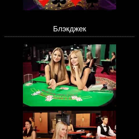
Блэкджек