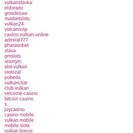
vulkanstavka
eldorado
gmsdeluxe
maxbetslots
vulkan24
volcanovip
casino-vulkan-online
admiral777
pharaonbet
slava
gmslots
anonym
slot-vulkan
slotozal
pobeda
vulkanclub
club-vulkan
velcome-casino
bitcoin casino
x
joycasino
casino mobile
vulkan mobile
mobile slots
vulkan bonus