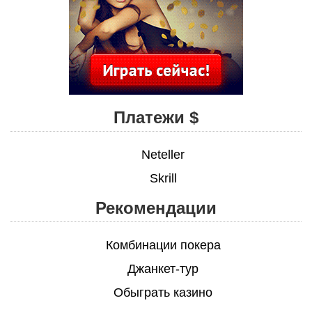
Платежи $
Neteller
Skrill
Рекомендации
Комбинации покера
Джанкет-тур
Обыграть казино